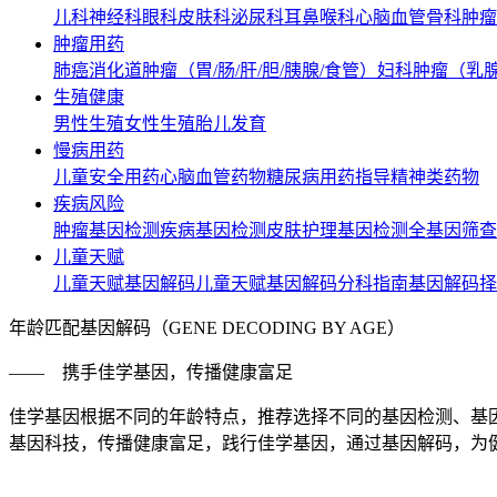
儿科
神经科
眼科
皮肤科
泌尿科
耳鼻喉科
心脑血管
骨科
肿瘤
肿瘤用药
肺癌
消化道肿瘤（胃/肠/肝/胆/胰腺/食管）
妇科肿瘤（乳腺
生殖健康
男性生殖
女性生殖
胎儿发育
慢病用药
儿童安全用药
心脑血管药物
糖尿病用药指导
精神类药物
疾病风险
肿瘤基因检测
疾病基因检测
皮肤护理基因检测
全基因筛查
儿童天赋
儿童天赋基因解码
儿童天赋基因解码
分科指南基因解码
择
年龄匹配基因解码
（GENE DECODING BY AGE）
—— 携手佳学基因，传播健康富足
佳学基因根据不同的年龄特点，推荐选择不同的基因检测、基
基因科技，传播健康富足，践行佳学基因，通过基因解码，为