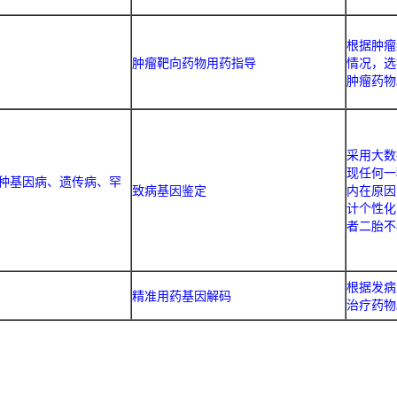
根据肿瘤
肿瘤靶向药物用药指导
情况，选
肿瘤药物
采用大数
现任何一
种基因病、遗传病、罕
致病基因鉴定
内在原因
计个性化
者二胎不
根据发病
精准用药基因解码
治疗药物