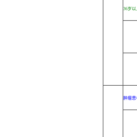
36岁以
肿瘤患