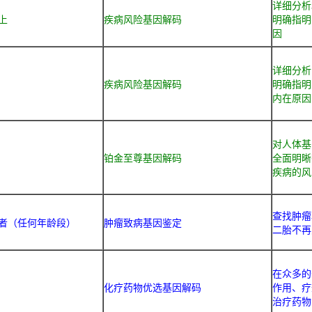
详细分析
上
疾病风险基因解码
明确指明
因
详细分析
疾病风险基因解码
明确指明
内在原因
对人体基
铂金至尊基因解码
全面明晰
疾病的风
查找肿瘤
者（任何年龄段）
肿瘤致病基因鉴定
二胎不再
在众多的
化疗药物优选基因解码
作用、疗
治疗药物