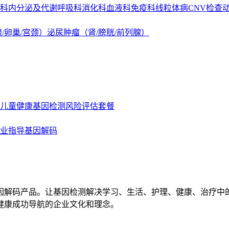
科
内分泌及代谢
呼吸科
消化科
血液科
免疫科
线粒体病
CNV检查
/卵巢/宫颈）
泌尿肿瘤（肾/膀胱/前列腺）
儿童健康基因检测
风险评估套餐
业指导基因解码
因解码产品。让基因检测解决学习、生活、护理、健康、治疗中
健康成功导航的企业文化和理念。