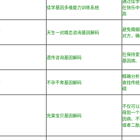
通过佳学
佳学基因多维能力训练系统
在快乐中
高
避免婚姻
岁
天生一对婚恋咨询基因解码
对方，确
在保持爱
遗传咨询基因解码
基因病、
精确分析
岁
不孕不育基因解码
查找传统
碍
不仅可以
得到一个
完美宝贝基因解码
因病、不
或者二胎